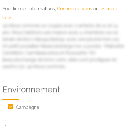
Pour lire ces informations,
Connectez-vous
ou
inscrivez-
vous
<p>Nous sommes un couple avec 2 enfants de 10 et 14
ans. Nous habitons une maison avec 4 chambres sur un
terrain de 800 m&sup2;&nbsp; avec une piscine hors sol.
Un petit poulailler h&eacute;berge nos 4 poules : Malicette,
Cendrillon, Carm&eacute;la et Roussette ! En
&eacute;change de bons soins, elles sont prodigues en
oeufs!</p> <p>Nous sommes...
Environnement
Campagne