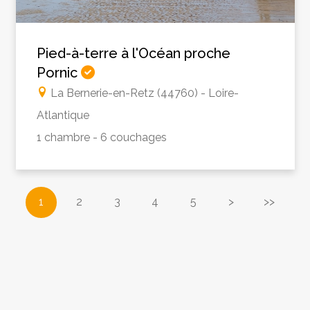
Pied-à-terre à l'Océan proche
Pornic
La Bernerie-en-Retz (44760) - Loire-
Atlantique
1 chambre - 6 couchages
1
2
3
4
5
>
>>