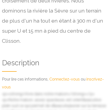
croisement de deux rivières. Nous
dominons la rivière la Sèvre sur un terrain
de plus d'un ha tout en étant à 300 m d'un
super U et 15 mn à pied du centre de
Clisson.
Description
Pour lire ces informations,
Connectez-vous
ou
inscrivez-
vous
<p><strong>Vivre dans notre maison</strong></p>
<p>Notre maison, assez spacieuse, est orient&eacute;e
plein sud ce qui permet de d&eacute;jeuner sur la terrasse