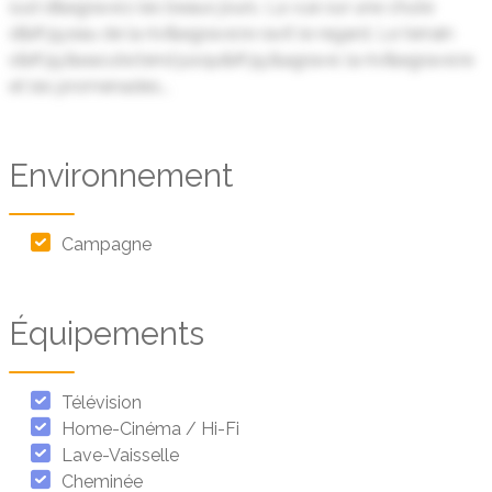
sud d&egrave;s les beaux jours. La vue sur une chute
d&#39;eau de la rivi&egrave;re ravit le regard. Le terrain
s&#39;&eacute;tend jusqu&#39;&agrave; la rivi&egrave;re
et les promenades...
Environnement
Campagne
Équipements
Télévision
Home-Cinéma / Hi-Fi
Lave-Vaisselle
Cheminée