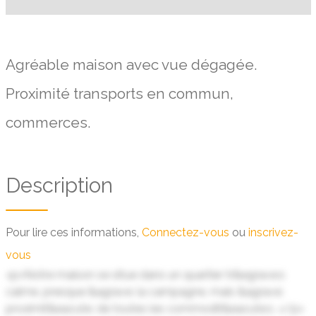
Agréable maison avec vue dégagée.
Proximité transports en commun,
commerces.
Description
Pour lire ces informations,
Connectez-vous
ou
inscrivez-
vous
<p>Notre maison se situe dans un quartier tr&egrave;s
calme, presque &agrave; la campagne, mais &agrave;
proximit&eacute; de toutes les commodit&eacute;s .</p>