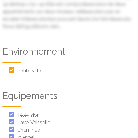
<p>&nbsp;</p> <p>Elle est compos&eacute;e de deux
appartements sur deux niveaux, reli&eacute;s par un
escalier int&eacute;rieur pouvant &ecirc;tre ferm&eacute;.
Nous l&#39;utilisons dan...
Environnement
Petite Ville
Équipements
Télévision
Lave-Vaisselle
Cheminée
Internet