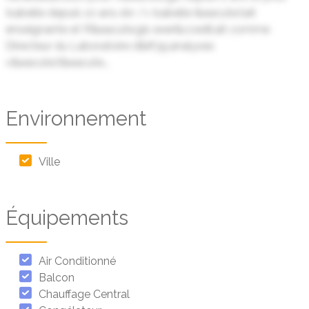
Isabelle depuis 10 ans.<br /> Isabelle &eacute;tait
enseignante et R&eacute;gis exer&ccedil;ait comme
Directeur du Laboratoire d&#39;analyses
v&eacute;t&eacute...
Environnement
Ville
Équipements
Air Conditionné
Balcon
Chauffage Central