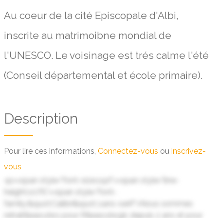
Au coeur de la cité Episcopale d'Albi,
inscrite au matrimoibne mondial de
l'UNESCO. Le voisinage est trés calme l'été
(Conseil départemental et école primaire).
Description
Pour lire ces informations,
Connectez-vous
ou
inscrivez-
vous
<p><span style="font-size:11pt"><span style="line-
height:107%"><span style="font-
family:&quot;Calibri&quot;,sans-serif">Nous sommes
retrait&eacute;s pour R&eacute;gis depuis 2 ans et pour