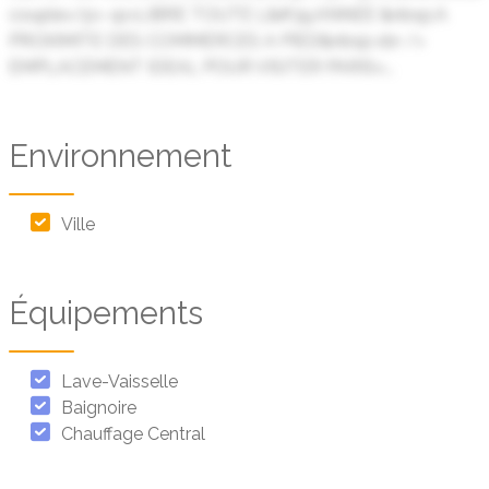
couple</p> <p>LIBRE TOUTE L&#39;ANNEE &nbsp;A
PROXIMITE DES COMMERCES A PIED&nbsp;<br />
EMPLACEMENT IDEAL POUR VISITER PARIS<...
Environnement
Ville
Équipements
Lave-Vaisselle
Baignoire
Chauffage Central