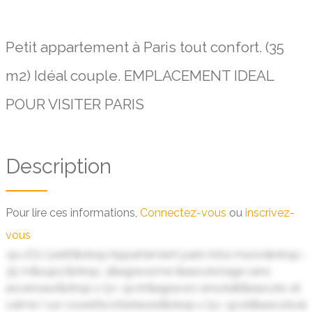
Petit appartement à Paris tout confort. (35
m2) Idéal couple. EMPLACEMENT IDEAL
POUR VISITER PARIS
Description
Pour lire ces informations,
Connectez-vous
ou
inscrivez-
vous
<p>JOLI petit&nbsp;Appartement paris intra muros&nbsp;-
35 m&sup2;&nbsp; 3&egrave;me &eacute;tage sans
ascenseur&nbsp;</p> <p>tr&egrave;s ensoleill&eacute; et
calme ( sur courette interieure)&nbsp;</p> <p>id&eacute;al